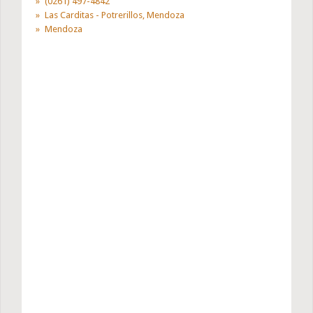
(0261) 497-4842
Las Carditas - Potrerillos, Mendoza
Mendoza