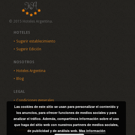
© 2015 Hoteles Argentina.
HOTELES
Sugerir establecimiento
Sugerir Edición
NOSOTROS
Hoteles Argentina
Blog
LEGAL
Condiciones generales
Las cookies de este sitio se usan para personalizar el contenido y
Política de privacidad
los anuncios, para ofrecer funciones de medios sociales y para
analizar el tráfico. Además, compartimos información sobre el uso
SITIO
que haga del sitio web con nuestros partners de medios sociales,
Consultas
de publicidad y de análisis web.
Mas información