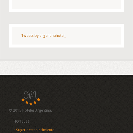
Tweets by argentinahotel_
© 2015 Hoteles Argentina.
HOTELES
Sugerir establecimiento