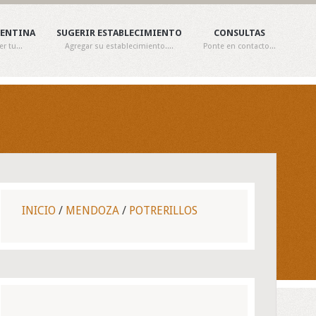
GENTINA
SUGERIR ESTABLECIMIENTO
CONSULTAS
 tu...
Agregar su establecimiento....
Ponte en contacto...
INICIO
/
MENDOZA
/
POTRERILLOS