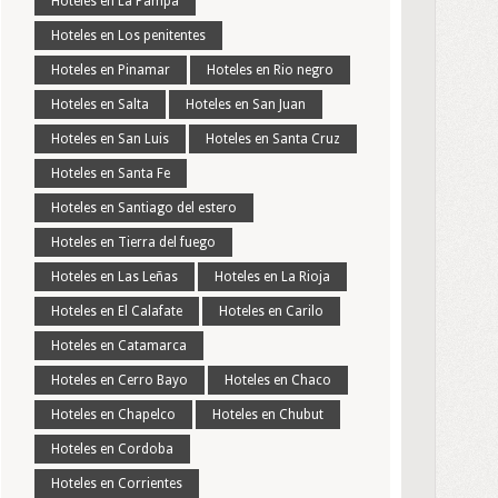
Hoteles en La Pampa
Hoteles en Los penitentes
Hoteles en Pinamar
Hoteles en Rio negro
Hoteles en Salta
Hoteles en San Juan
Hoteles en San Luis
Hoteles en Santa Cruz
Hoteles en Santa Fe
Hoteles en Santiago del estero
Hoteles en Tierra del fuego
Hoteles en Las Leñas
Hoteles en La Rioja
Hoteles en El Calafate
Hoteles en Carilo
Hoteles en Catamarca
Hoteles en Cerro Bayo
Hoteles en Chaco
Hoteles en Chapelco
Hoteles en Chubut
Hoteles en Cordoba
Hoteles en Corrientes