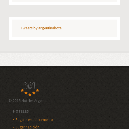
Tweets by argentinahotel_
© 2015 Hoteles Argentina.
HOTELES
Sugerir establecimiento
Sugerir Edición