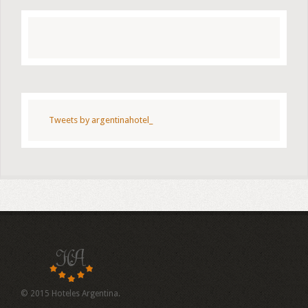
Tweets by argentinahotel_
© 2015 Hoteles Argentina.