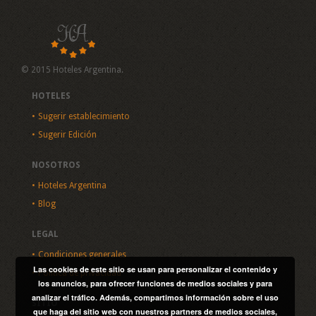
© 2015 Hoteles Argentina.
HOTELES
Sugerir establecimiento
Sugerir Edición
NOSOTROS
Hoteles Argentina
Blog
LEGAL
Condiciones generales
Las cookies de este sitio se usan para personalizar el contenido y
Política de privacidad
los anuncios, para ofrecer funciones de medios sociales y para
analizar el tráfico. Además, compartimos información sobre el uso
SITIO
que haga del sitio web con nuestros partners de medios sociales,