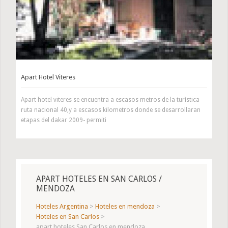
Apart Hotel Viteres
Apart hotel viteres se encuentra a escasos metros de la turìstica
ruta nacional 40,y a escasos kilometros donde se desarrollaran
etapas del dakar 2009- permiti
APART HOTELES EN SAN CARLOS /
MENDOZA
Hoteles Argentina
>
Hoteles en mendoza
>
Hoteles en San Carlos
>
apart hoteles San Carlos en mendoza