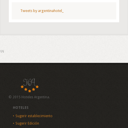
Tweets by argentinahotel_
\N
© 2015 Hoteles Argentina.
HOTELES
Sugerir establecimiento
Sugerir Edición