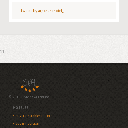
Tweets by argentinahotel_
\N
© 2015 Hoteles Argentina.
HOTELES
Sugerir establecimiento
Sugerir Edición