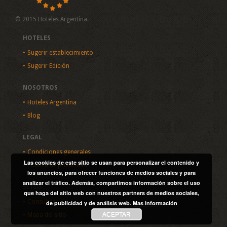
© 2015 Hoteles Argentina.
HOTELES
Sugerir establecimiento
Sugerir Edición
NOSOTROS
Hoteles Argentina
Blog
LEGAL
Condiciones generales
Las cookies de este sitio se usan para personalizar el contenido y
Política de privacidad
los anuncios, para ofrecer funciones de medios sociales y para
analizar el tráfico. Además, compartimos información sobre el uso
SITIO
que haga del sitio web con nuestros partners de medios sociales,
Consultas
de publicidad y de análisis web.
Mas información
ACEPTAR
Mapa del sitio