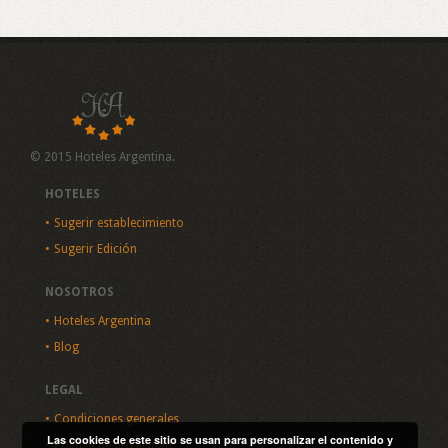
© 2015 Hoteles Argentina.
HOTELES
Sugerir establecimiento
Sugerir Edición
NOSOTROS
Hoteles Argentina
Blog
LEGAL
Condiciones generales
Las cookies de este sitio se usan para personalizar el contenido y
Política de privacidad