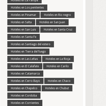
Hoteles en La Pampa
Hoteles en Los penitentes
Hoteles en Pinamar
Hoteles en Rio negro
Hoteles en Salta
Hoteles en San Juan
Hoteles en San Luis
Hoteles en Santa Cruz
Hoteles en Santa Fe
Hoteles en Santiago del estero
Hoteles en Tierra del fuego
Hoteles en Las Leñas
Hoteles en La Rioja
Hoteles en El Calafate
Hoteles en Carilo
Hoteles en Catamarca
Hoteles en Cerro Bayo
Hoteles en Chaco
Hoteles en Chapelco
Hoteles en Chubut
Hoteles en Cordoba
Hoteles en Corrientes