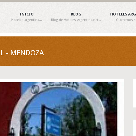
INICIO
BLOG
HOTELES AR
Hoteles argentina...
Blog de Hoteles-Argentina.net...
Queremos ser
EL - MENDOZA