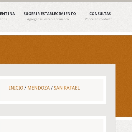
GENTINA
SUGERIR ESTABLECIMIENTO
CONSULTAS
 tu...
Agregar su establecimiento....
Ponte en contacto...
INICIO
/
MENDOZA
/
SAN RAFAEL