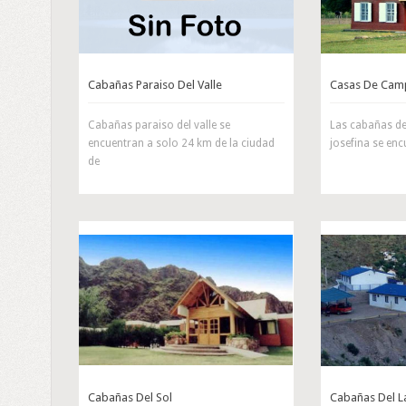
Cabañas Paraiso Del Valle
Casas De Camp
Cabañas paraiso del valle se
Las cabañas de
encuentran a solo 24 km de la ciudad
josefina se enc
de
Cabañas Del Sol
Cabañas Del 