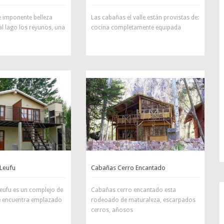
 imponente belleza
Las cabañas el valle están provistas de:
 al lago los reyunos, una
cocina completamente equipada
Leufu
Cabañas Cerro Encantado
eufu es un complejo de
Cabañas cerro encantado esta
e encuentra emplazado
rodeoado de maturaleza, escarpados
cerros, añosos