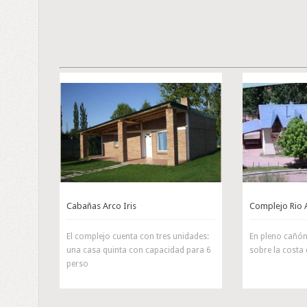
Cabañas Arco Iris
Complejo Rio 
El complejo cuenta con tres unidades:
En pleno cañón 
una casa quinta con capacidad para 6
sobre la costa d
perso