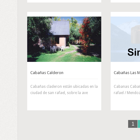
Cabañas Calderon
Cabañas Las M
Cabañas claderon están ubicadas en la
Cabanas Cabañ
ciudad de san rafael, sobre la ave
rafael / Mendo
1