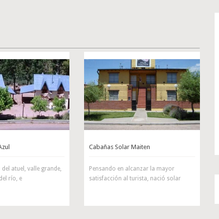
Azul
Cabañas Solar Maiten
del atuel, valle grande,
Pensando en alcanzar la mayor
el río, e
satisfacción al turista, nació solar