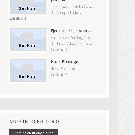
Las Cabañas De La Casas
De Campo La Jo...
Estrellas: 1
Ejercito de Los Andes
Para Volver Sin Lugar A
Duda, Un Alojamiento ...
Estrellas: 3
Hotel Flamingo
Hotel Flamingo...
Estrellas: 1
NUESTRO DIRECTORIO
Hoteles en Buenos Aires