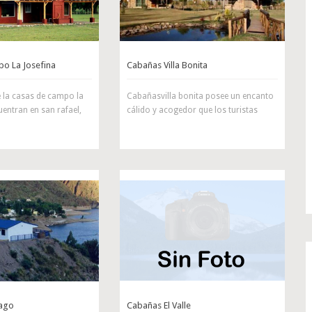
o La Josefina
Cabañas Villa Bonita
 la casas de campo la
Cabañasvilla bonita posee un encanto
uentran en san rafael,
cálido y acogedor que los turistas
Lago
Cabañas El Valle