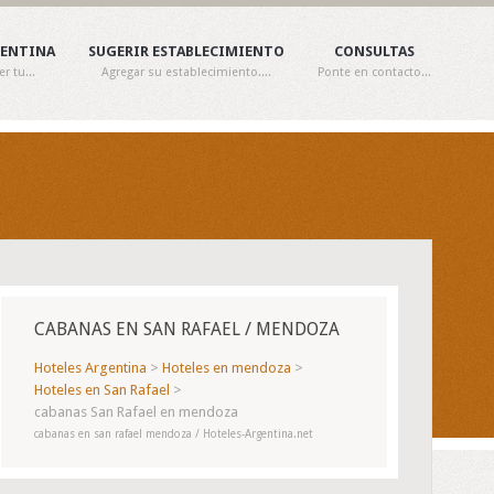
GENTINA
SUGERIR ESTABLECIMIENTO
CONSULTAS
 tu...
Agregar su establecimiento....
Ponte en contacto...
CABANAS EN SAN RAFAEL / MENDOZA
Hoteles Argentina
>
Hoteles en mendoza
>
Hoteles en San Rafael
>
cabanas San Rafael en mendoza
cabanas en san rafael mendoza / Hoteles-Argentina.net