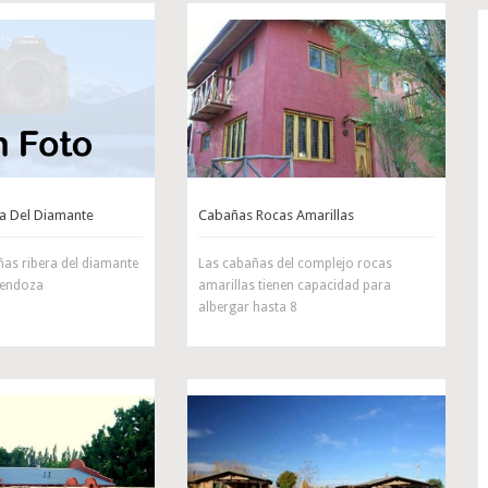
a Del Diamante
Cabañas Rocas Amarillas
as ribera del diamante
Las cabañas del complejo rocas
 Mendoza
amarillas tienen capacidad para
albergar hasta 8