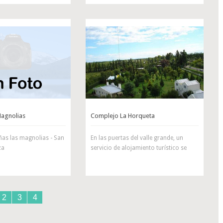
agnolias
Complejo La Horqueta
as las magnolias - San
En las puertas del valle grande, un
za
servicio de alojamiento turístico se
2
3
4