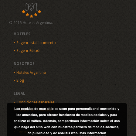
© 2015 Hoteles Argentina.
HOTELES
Sugerir establecimiento
Sugerir Edición
NOSOTROS
Hoteles Argentina
Blog
LEGAL
Condiciones generales
Las cookies de este sitio se usan para personalizar el contenido y
Política de privacidad
los anuncios, para ofrecer funciones de medios sociales y para
analizar el tráfico. Además, compartimos información sobre el uso
SITIO
que haga del sitio web con nuestros partners de medios sociales,
Consultas
de publicidad y de análisis web.
Mas información