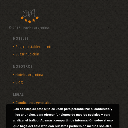
© 2015 Hoteles Argentina.
HOTELES
Sugerir establecimiento
Sugerir Edición
NOSOTROS
Hoteles Argentina
Blog
LEGAL
Condiciones generales
Las cookies de este sitio se usan para personalizar el contenido y
Política de privacidad
los anuncios, para ofrecer funciones de medios sociales y para
analizar el tráfico. Además, compartimos información sobre el uso
SITIO
que haga del sitio web con nuestros partners de medios sociales,