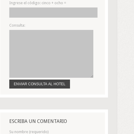
Ingrese el código:
cinco + ocho =
Consulta:
ESCRIBA UN COMENTARIO
Su nombre (requerido)