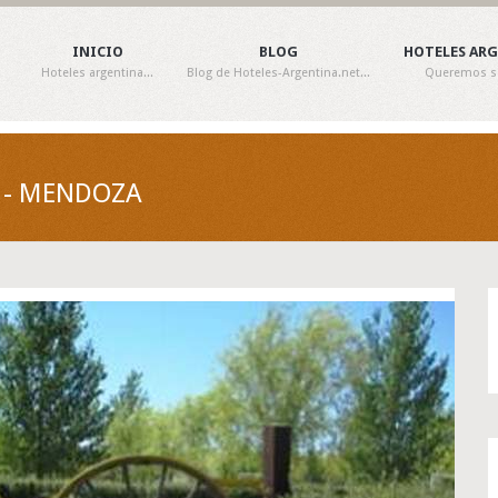
INICIO
BLOG
HOTELES AR
Hoteles argentina...
Blog de Hoteles-Argentina.net...
Queremos ser
L - MENDOZA