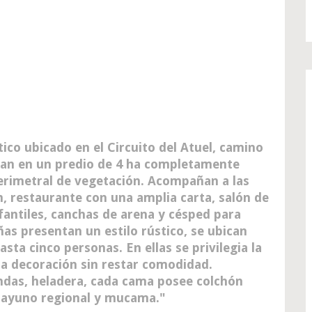
ico ubicado en el Circuito del Atuel, camino
azan en un predio de 4 ha completamente
erimetral de vegetación. Acompañan a las
m, restaurante con una amplia carta, salón de
nfantiles, canchas de arena y césped para
añas presentan un estilo rústico, se ubican
sta cinco personas. En ellas se privilegia la
a decoración sin restar comodidad.
as, heladera, cada cama posee colchón
sayuno regional y mucama.