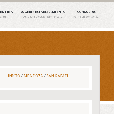
GENTINA
SUGERIR ESTABLECIMIENTO
CONSULTAS
 tu...
Agregar su establecimiento....
Ponte en contacto...
INICIO
/
MENDOZA
/
SAN RAFAEL