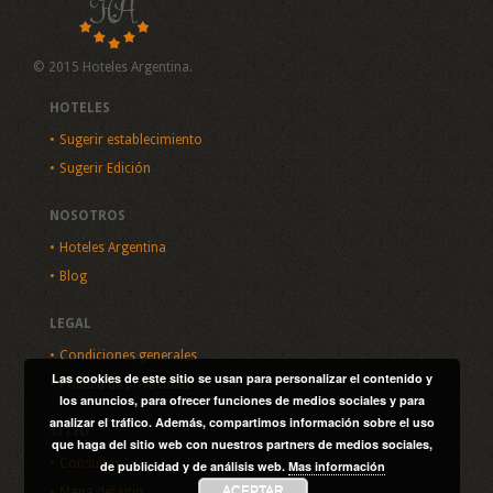
© 2015 Hoteles Argentina.
HOTELES
Sugerir establecimiento
Sugerir Edición
NOSOTROS
Hoteles Argentina
Blog
LEGAL
Condiciones generales
Las cookies de este sitio se usan para personalizar el contenido y
Política de privacidad
los anuncios, para ofrecer funciones de medios sociales y para
analizar el tráfico. Además, compartimos información sobre el uso
SITIO
que haga del sitio web con nuestros partners de medios sociales,
Consultas
de publicidad y de análisis web.
Mas información
ACEPTAR
Mapa del sitio