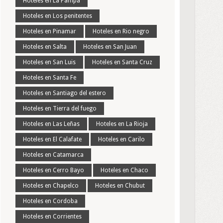
Hoteles en La Pampa
Hoteles en Los penitentes
Hoteles en Pinamar
Hoteles en Rio negro
Hoteles en Salta
Hoteles en San Juan
Hoteles en San Luis
Hoteles en Santa Cruz
Hoteles en Santa Fe
Hoteles en Santiago del estero
Hoteles en Tierra del fuego
Hoteles en Las Leñas
Hoteles en La Rioja
Hoteles en El Calafate
Hoteles en Carilo
Hoteles en Catamarca
Hoteles en Cerro Bayo
Hoteles en Chaco
Hoteles en Chapelco
Hoteles en Chubut
Hoteles en Cordoba
Hoteles en Corrientes