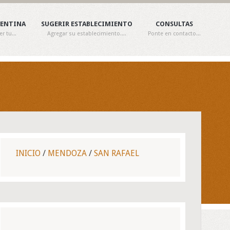
GENTINA
SUGERIR ESTABLECIMIENTO
CONSULTAS
 tu...
Agregar su establecimiento....
Ponte en contacto...
INICIO
/
MENDOZA
/
SAN RAFAEL