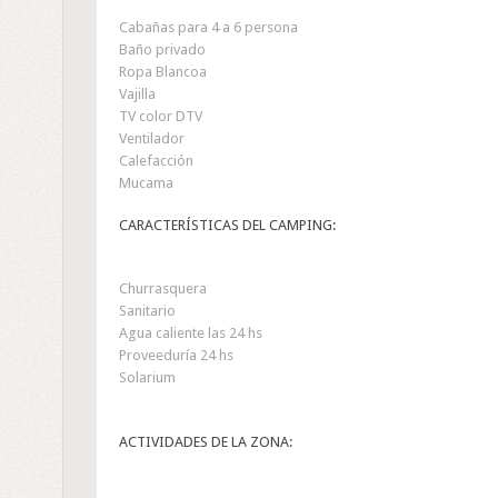
Cabañas para 4 a 6 persona
Baño privado
Ropa Blancoa
Vajilla
TV color DTV
Ventilador
Calefacción
Mucama
CARACTERÍSTICAS DEL CAMPING:
Churrasquera
Sanitario
Agua caliente las 24 hs
Proveeduría 24 hs
Solarium
ACTIVIDADES DE LA ZONA: