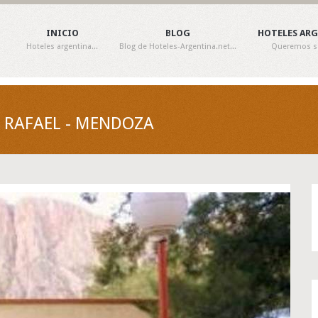
INICIO
BLOG
HOTELES AR
Hoteles argentina...
Blog de Hoteles-Argentina.net...
Queremos ser
 RAFAEL - MENDOZA