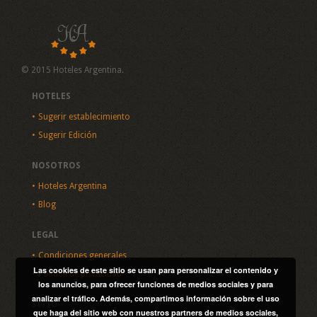
© 2015 Hoteles Argentina.
HOTELES
Sugerir establecimiento
Sugerir Edición
NOSOTROS
Hoteles Argentina
Blog
LEGAL
Condiciones generales
Las cookies de este sitio se usan para personalizar el contenido y
Política de privacidad
los anuncios, para ofrecer funciones de medios sociales y para
analizar el tráfico. Además, compartimos información sobre el uso
SITIO
que haga del sitio web con nuestros partners de medios sociales,