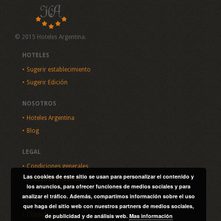
© 2015 Hoteles Argentina.
HOTELES
Sugerir establecimiento
Sugerir Edición
NOSOTROS
Hoteles Argentina
Blog
LEGAL
Condiciones generales
Las cookies de este sitio se usan para personalizar el contenido y
Política de privacidad
los anuncios, para ofrecer funciones de medios sociales y para
analizar el tráfico. Además, compartimos información sobre el uso
SITIO
que haga del sitio web con nuestros partners de medios sociales,
Consultas
de publicidad y de análisis web.
Mas información