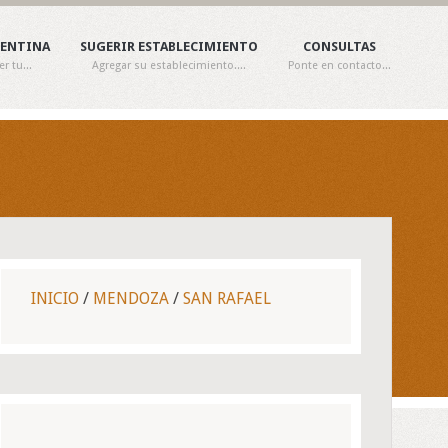
GENTINA
SUGERIR ESTABLECIMIENTO
CONSULTAS
 tu...
Agregar su establecimiento....
Ponte en contacto...
INICIO
/
MENDOZA
/
SAN RAFAEL