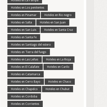
Hoteles en La Pampa
Hoteles en Los penitentes
Hoteles en Pinamar
Hoteles en Rio negro
Hoteles en Salta
Hoteles en San Juan
Hoteles en San Luis
Hoteles en Santa Cruz
Hoteles en Santa Fe
Hoteles en Santiago del estero
Hoteles en Tierra del fuego
Hoteles en Las Leñas
Hoteles en La Rioja
Hoteles en El Calafate
Hoteles en Carilo
Hoteles en Catamarca
Hoteles en Cerro Bayo
Hoteles en Chaco
Hoteles en Chapelco
Hoteles en Chubut
Hoteles en Cordoba
Hoteles en Corrientes