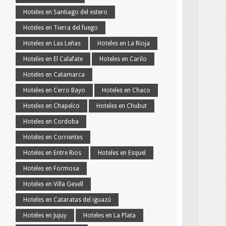
Hoteles en Santiago del estero
Hoteles en Tierra del fuego
Hoteles en Las Leñas
Hoteles en La Rioja
Hoteles en El Calafate
Hoteles en Carilo
Hoteles en Catamarca
Hoteles en Cerro Bayo
Hoteles en Chaco
Hoteles en Chapelco
Hoteles en Chubut
Hoteles en Cordoba
Hoteles en Corrientes
Hoteles en Entre Rios
Hoteles en Esquel
Hoteles en Formosa
Hoteles en Villa Gesell
Hoteles en Cataratas del iguazú
Hoteles en Jujuy
Hoteles en La Plata