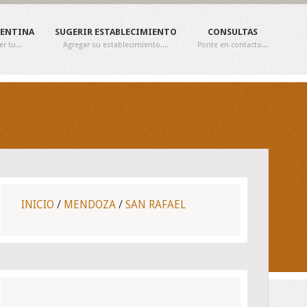
GENTINA
SUGERIR ESTABLECIMIENTO
CONSULTAS
 tu...
Agregar su establecimiento....
Ponte en contacto...
INICIO
/
MENDOZA
/
SAN RAFAEL