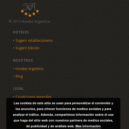
© 2015 Hoteles Argentina.
HOTELES
Sugerir establecimiento
Sugerir Edición
NOSOTROS
Hoteles Argentina
Blog
LEGAL
Condiciones generales
Las cookies de este sitio se usan para personalizar el contenido y
Política de privacidad
los anuncios, para ofrecer funciones de medios sociales y para
analizar el tráfico. Además, compartimos información sobre el uso
SITIO
que haga del sitio web con nuestros partners de medios sociales,
Consultas
de publicidad y de análisis web.
Mas información