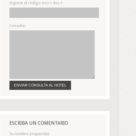
Ingrese el código:
tres + dos =
Consulta:
ESCRIBA UN COMENTARIO
Su nombre (requerido)