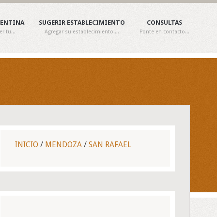
GENTINA
SUGERIR ESTABLECIMIENTO
CONSULTAS
 tu...
Agregar su establecimiento....
Ponte en contacto...
INICIO
/
MENDOZA
/
SAN RAFAEL