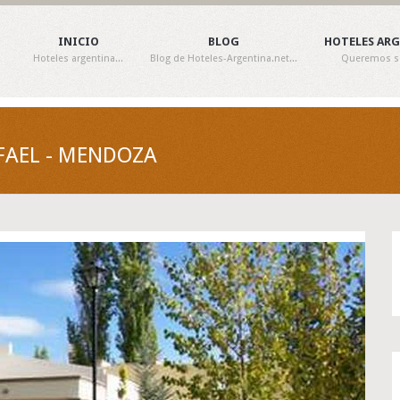
INICIO
BLOG
HOTELES AR
Hoteles argentina...
Blog de Hoteles-Argentina.net...
Queremos ser
AFAEL - MENDOZA