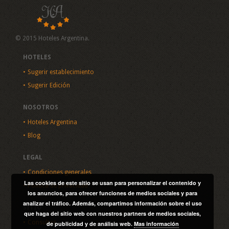
© 2015 Hoteles Argentina.
HOTELES
Sugerir establecimiento
Sugerir Edición
NOSOTROS
Hoteles Argentina
Blog
LEGAL
Condiciones generales
Las cookies de este sitio se usan para personalizar el contenido y
Política de privacidad
los anuncios, para ofrecer funciones de medios sociales y para
analizar el tráfico. Además, compartimos información sobre el uso
SITIO
que haga del sitio web con nuestros partners de medios sociales,
Consultas
de publicidad y de análisis web.
Mas información