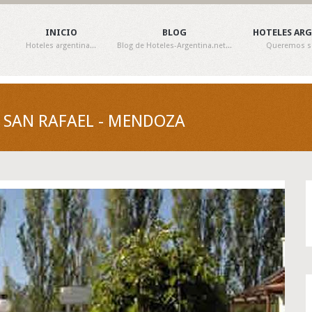
INICIO
BLOG
HOTELES AR
Hoteles argentina...
Blog de Hoteles-Argentina.net...
Queremos ser
- SAN RAFAEL - MENDOZA