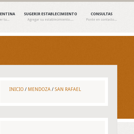
GENTINA
SUGERIR ESTABLECIMIENTO
CONSULTAS
 tu...
Agregar su establecimiento....
Ponte en contacto...
INICIO
/
MENDOZA
/
SAN RAFAEL