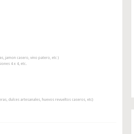
as, jamon casero, vino patero, etc )
iones 4 x 4, etc.
eras, dulces artesanales, huevos revueltos caseros, etc)