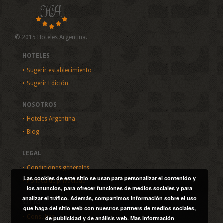
© 2015 Hoteles Argentina.
HOTELES
Sugerir establecimiento
Sugerir Edición
NOSOTROS
Hoteles Argentina
Blog
LEGAL
Condiciones generales
Las cookies de este sitio se usan para personalizar el contenido y
Política de privacidad
los anuncios, para ofrecer funciones de medios sociales y para
analizar el tráfico. Además, compartimos información sobre el uso
SITIO
que haga del sitio web con nuestros partners de medios sociales,
Consultas
de publicidad y de análisis web.
Mas información