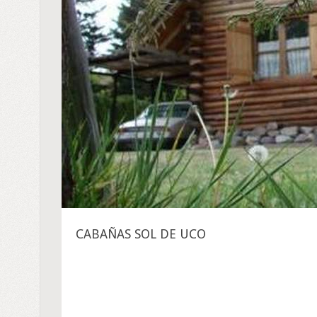
CABAÑAS SOL DE UCO