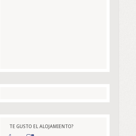
TE GUSTO EL ALOJAMIENTO?