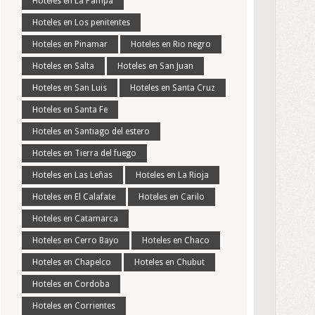
Hoteles en La Pampa
Hoteles en Los penitentes
Hoteles en Pinamar
Hoteles en Rio negro
Hoteles en Salta
Hoteles en San Juan
Hoteles en San Luis
Hoteles en Santa Cruz
Hoteles en Santa Fe
Hoteles en Santiago del estero
Hoteles en Tierra del fuego
Hoteles en Las Leñas
Hoteles en La Rioja
Hoteles en El Calafate
Hoteles en Carilo
Hoteles en Catamarca
Hoteles en Cerro Bayo
Hoteles en Chaco
Hoteles en Chapelco
Hoteles en Chubut
Hoteles en Cordoba
Hoteles en Corrientes