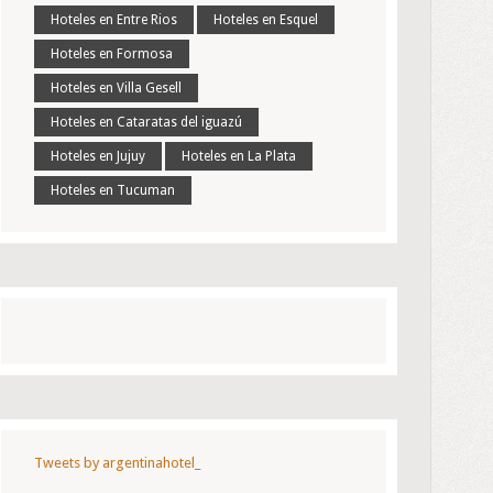
Hoteles en Entre Rios
Hoteles en Esquel
Hoteles en Formosa
Hoteles en Villa Gesell
Hoteles en Cataratas del iguazú
Hoteles en Jujuy
Hoteles en La Plata
Hoteles en Tucuman
Tweets by argentinahotel_