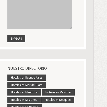
NUESTRO DIRECTORIO
Hoteles en Buenos Aires
Hoteles en Mar del Plata
Hoteles en Mendoza
Hoteles en Miramar
Hoteles en Misiones
Hoteles en Neuquen