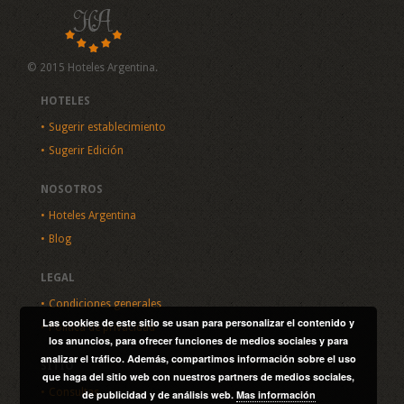
© 2015 Hoteles Argentina.
HOTELES
Sugerir establecimiento
Sugerir Edición
NOSOTROS
Hoteles Argentina
Blog
LEGAL
Condiciones generales
Las cookies de este sitio se usan para personalizar el contenido y
Política de privacidad
los anuncios, para ofrecer funciones de medios sociales y para
analizar el tráfico. Además, compartimos información sobre el uso
SITIO
que haga del sitio web con nuestros partners de medios sociales,
Consultas
de publicidad y de análisis web.
Mas información