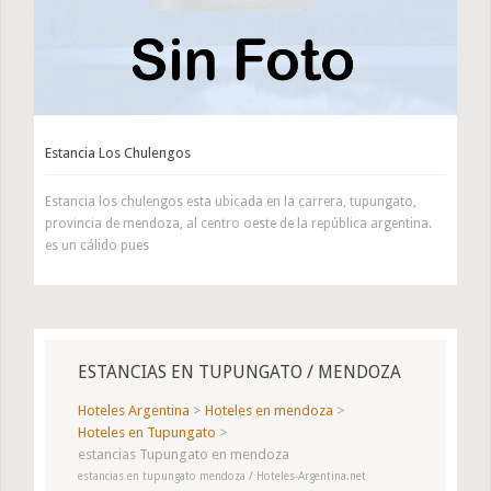
Estancia Los Chulengos
Estancia los chulengos esta ubicada en la carrera, tupungato,
provincia de mendoza, al centro oeste de la república argentina.
es un cálido pues
ESTANCIAS EN TUPUNGATO / MENDOZA
Hoteles Argentina
>
Hoteles en mendoza
>
Hoteles en Tupungato
>
estancias Tupungato en mendoza
estancias en tupungato mendoza / Hoteles-Argentina.net