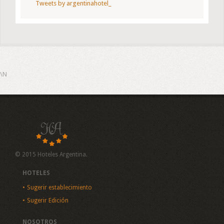
Tweets by argentinahotel_
\N
© 2015 Hoteles Argentina.
HOTELES
Sugerir establecimiento
Sugerir Edición
NOSOTROS