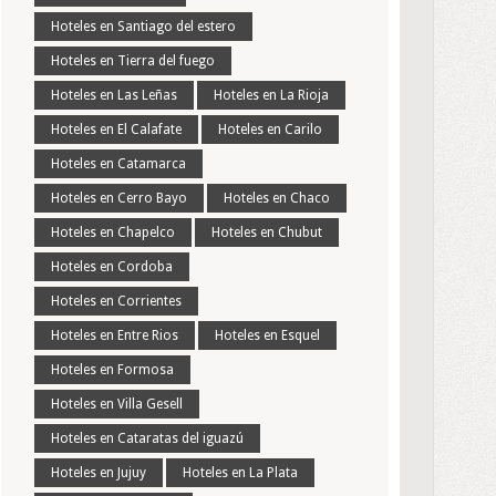
Hoteles en Santiago del estero
Hoteles en Tierra del fuego
Hoteles en Las Leñas
Hoteles en La Rioja
Hoteles en El Calafate
Hoteles en Carilo
Hoteles en Catamarca
Hoteles en Cerro Bayo
Hoteles en Chaco
Hoteles en Chapelco
Hoteles en Chubut
Hoteles en Cordoba
Hoteles en Corrientes
Hoteles en Entre Rios
Hoteles en Esquel
Hoteles en Formosa
Hoteles en Villa Gesell
Hoteles en Cataratas del iguazú
Hoteles en Jujuy
Hoteles en La Plata