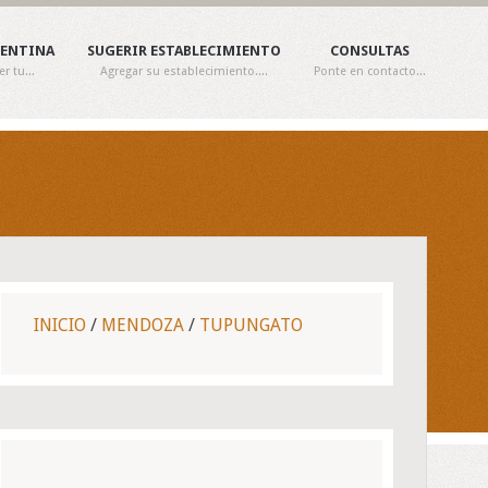
GENTINA
SUGERIR ESTABLECIMIENTO
CONSULTAS
 tu...
Agregar su establecimiento....
Ponte en contacto...
INICIO
/
MENDOZA
/
TUPUNGATO