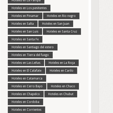
Hoteles en La Pampa
Hoteles en Los penitentes
Hoteles en Pinamar
Hoteles en Rio negro
Hoteles en Salta
Hoteles en San Juan
Hoteles en San Luis
Hoteles en Santa Cruz
Hoteles en Santa Fe
Hoteles en Santiago del estero
Hoteles en Tierra del fuego
Hoteles en Las Leñas
Hoteles en La Rioja
Hoteles en El Calafate
Hoteles en Carilo
Hoteles en Catamarca
Hoteles en Cerro Bayo
Hoteles en Chaco
Hoteles en Chapelco
Hoteles en Chubut
Hoteles en Cordoba
Hoteles en Corrientes