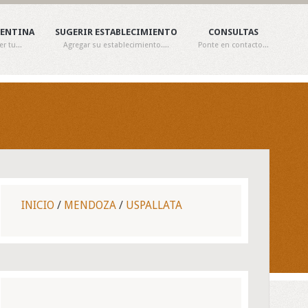
GENTINA
SUGERIR ESTABLECIMIENTO
CONSULTAS
 tu...
Agregar su establecimiento....
Ponte en contacto...
INICIO
/
MENDOZA
/
USPALLATA