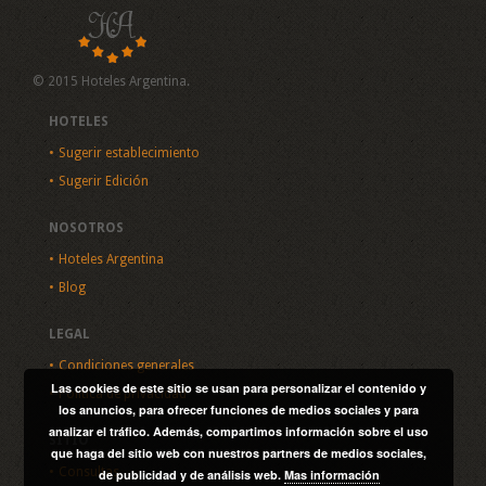
© 2015 Hoteles Argentina.
HOTELES
Sugerir establecimiento
Sugerir Edición
NOSOTROS
Hoteles Argentina
Blog
LEGAL
Condiciones generales
Las cookies de este sitio se usan para personalizar el contenido y
Política de privacidad
los anuncios, para ofrecer funciones de medios sociales y para
analizar el tráfico. Además, compartimos información sobre el uso
SITIO
que haga del sitio web con nuestros partners de medios sociales,
Consultas
de publicidad y de análisis web.
Mas información