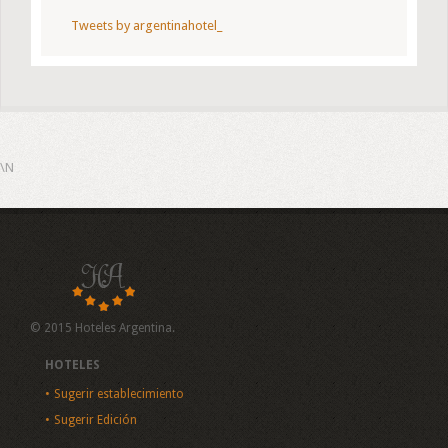
Tweets by argentinahotel_
\N
© 2015 Hoteles Argentina.
HOTELES
Sugerir establecimiento
Sugerir Edición