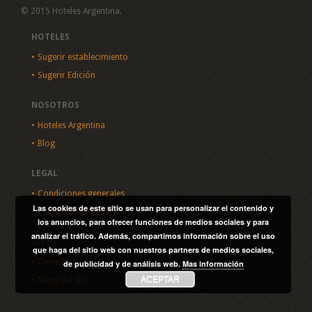
© 2015 Hoteles Argentina.
HOTELES
Sugerir establecimiento
Sugerir Edición
NOSOTROS
Hoteles Argentina
Blog
LEGAL
Condiciones generales
Las cookies de este sitio se usan para personalizar el contenido y
Política de privacidad
los anuncios, para ofrecer funciones de medios sociales y para
analizar el tráfico. Además, compartimos información sobre el uso
SITIO
que haga del sitio web con nuestros partners de medios sociales,
Consultas
de publicidad y de análisis web.
Mas información
ACEPTAR
Mapa del sitio