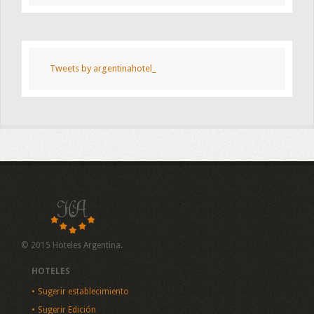
Tweets by argentinahotel_
© 2015 Hoteles Argentina.
HOTELES
Sugerir establecimiento
Sugerir Edición