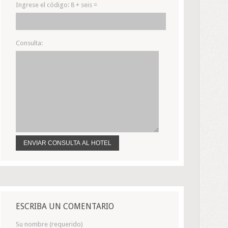
Ingrese el código:
8 + seis =
Consulta:
ESCRIBA UN COMENTARIO
Su nombre (requerido)