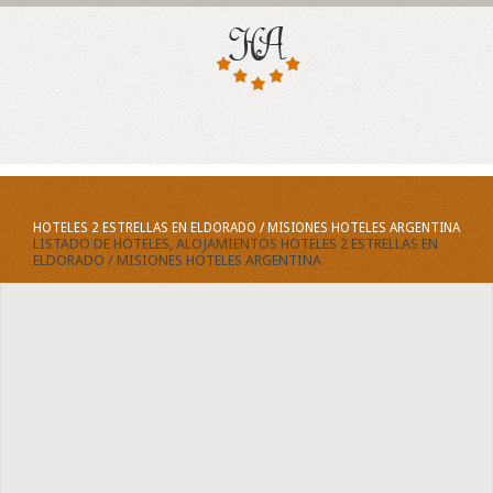
HOTELES 2 ESTRELLAS EN ELDORADO / MISIONES HOTELES ARGENTINA
LISTADO DE HOTELES, ALOJAMIENTOS HOTELES 2 ESTRELLAS EN
ELDORADO / MISIONES HOTELES ARGENTINA