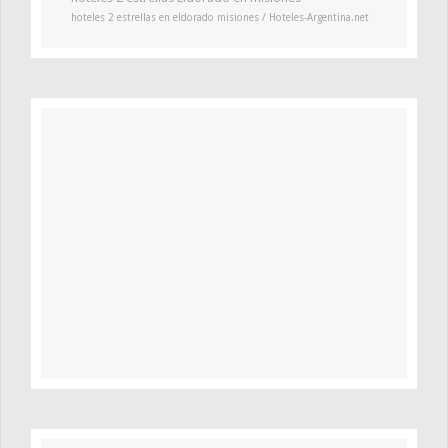
hoteles 2 estrellas en eldorado misiones / Hoteles-Argentina.net