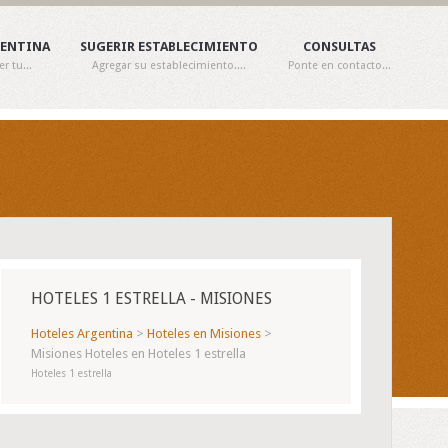
GENTINA
SUGERIR ESTABLECIMIENTO
CONSULTAS
 tu...
Agregar su establecimiento....
Ponte en contacto...
HOTELES 1 ESTRELLA - MISIONES
Hoteles Argentina
>
Hoteles en Misiones
>
Misiones Hoteles en Hoteles 1 estrella
Hoteles 1 estrella