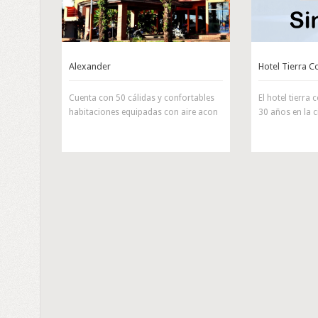
Alexander
Hotel Tierra C
Cuenta con 50 cálidas y confortables
El hotel tierra
habitaciones equipadas con aire acon
30 años en la 