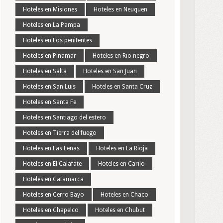
Hoteles en Misiones
Hoteles en Neuquen
Hoteles en La Pampa
Hoteles en Los penitentes
Hoteles en Pinamar
Hoteles en Rio negro
Hoteles en Salta
Hoteles en San Juan
Hoteles en San Luis
Hoteles en Santa Cruz
Hoteles en Santa Fe
Hoteles en Santiago del estero
Hoteles en Tierra del fuego
Hoteles en Las Leñas
Hoteles en La Rioja
Hoteles en El Calafate
Hoteles en Carilo
Hoteles en Catamarca
Hoteles en Cerro Bayo
Hoteles en Chaco
Hoteles en Chapelco
Hoteles en Chubut