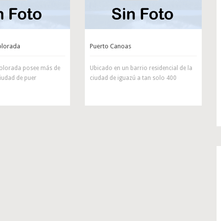
olorada
Puerto Canoas
 colorada posee más de
Ubicado en un barrio residencial de la
ciudad de puer
ciudad de iguazú a tan solo 400