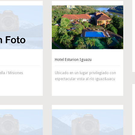
Hotel Esturion Iguazu
ella / Misiones
Ubicado en un lugar privilegiado con
espectacular vista al río iguaz&uacu