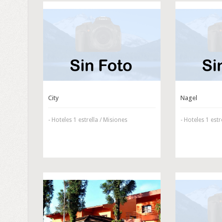
City
Nagel
- Hoteles 1 estrella / Misiones
- Hoteles 1 estr