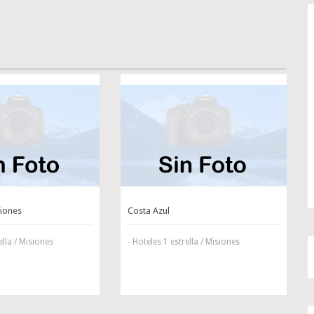
siones
Costa Azul
ella / Misiones
- Hoteles 1 estrella / Misiones