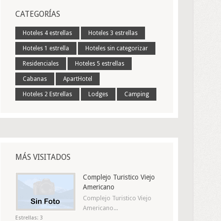
CATEGORÍAS
Hoteles 4 estrellas
Hoteles 3 estrellas
Hoteles 1 estrella
Hoteles sin categorizar
Residenciales
Hoteles 5 estrellas
Cabanas
ApartHotel
Hoteles 2 Estrellas
Lodges
Camping
MÁS VISITADOS
Complejo Turistico Viejo
Americano
Complejo Turistico Viejo
Americano...
Estrellas: 3