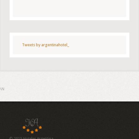
Tweets by argentinahotel_
\N
© 2015 Hoteles Argentina.