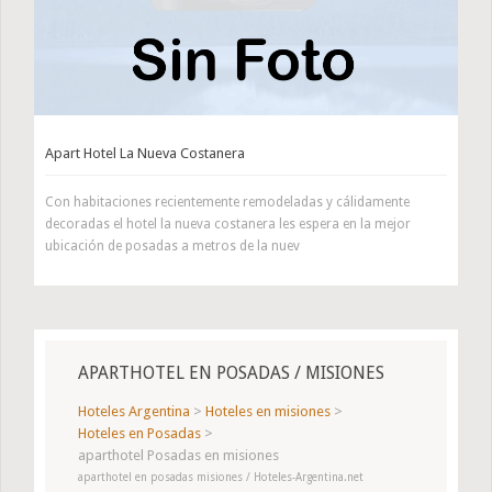
Apart Hotel La Nueva Costanera
Con habitaciones recientemente remodeladas y cálidamente
decoradas el hotel la nueva costanera les espera en la mejor
ubicación de posadas a metros de la nuev
APARTHOTEL EN POSADAS / MISIONES
Hoteles Argentina
>
Hoteles en misiones
>
Hoteles en Posadas
>
aparthotel Posadas en misiones
aparthotel en posadas misiones / Hoteles-Argentina.net