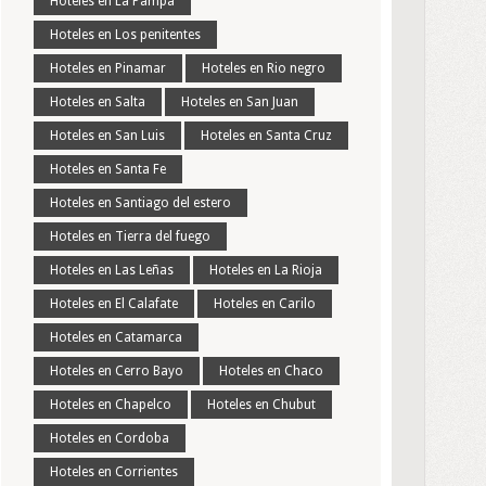
Hoteles en La Pampa
Hoteles en Los penitentes
Hoteles en Pinamar
Hoteles en Rio negro
Hoteles en Salta
Hoteles en San Juan
Hoteles en San Luis
Hoteles en Santa Cruz
Hoteles en Santa Fe
Hoteles en Santiago del estero
Hoteles en Tierra del fuego
Hoteles en Las Leñas
Hoteles en La Rioja
Hoteles en El Calafate
Hoteles en Carilo
Hoteles en Catamarca
Hoteles en Cerro Bayo
Hoteles en Chaco
Hoteles en Chapelco
Hoteles en Chubut
Hoteles en Cordoba
Hoteles en Corrientes