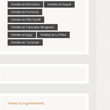
Hoteles en Entre Rios
Hoteles en Esquel
Hoteles en Formosa
Hoteles en Villa Gesell
Hoteles en Cataratas del iguazú
Hoteles en Jujuy
Hoteles en La Plata
Hoteles en Tucuman
Tweets by argentinahotel_