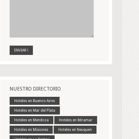
NUESTRO DIRECTORIO
Hoteles en Buenos Aires
Hoteles en Mar del Plata
Hoteles en Mendoza
Hoteles en Miramar
Hoteles en Misiones
Hoteles en Neuquen