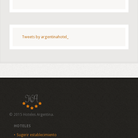
Tweets by argentinahotel_
© 2015 Hoteles Argentina.
HOTELES
Sugerir establecimiento