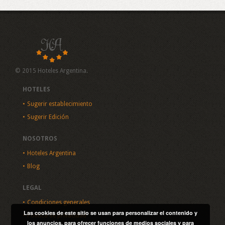
© 2015 Hoteles Argentina.
HOTELES
Sugerir establecimiento
Sugerir Edición
NOSOTROS
Hoteles Argentina
Blog
LEGAL
Condiciones generales
Las cookies de este sitio se usan para personalizar el contenido y
Política de privacidad
los anuncios, para ofrecer funciones de medios sociales y para