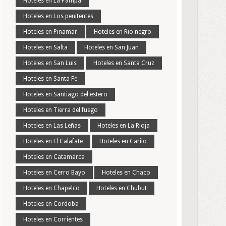
Hoteles en La Pampa
Hoteles en Los penitentes
Hoteles en Pinamar
Hoteles en Rio negro
Hoteles en Salta
Hoteles en San Juan
Hoteles en San Luis
Hoteles en Santa Cruz
Hoteles en Santa Fe
Hoteles en Santiago del estero
Hoteles en Tierra del fuego
Hoteles en Las Leñas
Hoteles en La Rioja
Hoteles en El Calafate
Hoteles en Carilo
Hoteles en Catamarca
Hoteles en Cerro Bayo
Hoteles en Chaco
Hoteles en Chapelco
Hoteles en Chubut
Hoteles en Cordoba
Hoteles en Corrientes