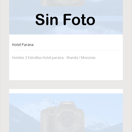
Hotel Parana
Hoteles 3 Estrellas Hotel parana - Wanda / Misiones