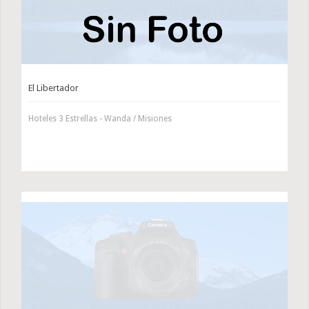
El Libertador
Hoteles 3 Estrellas - Wanda / Misiones