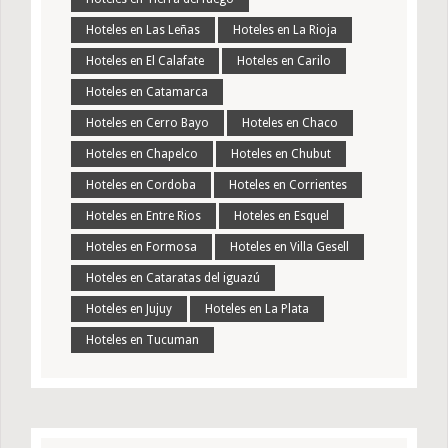
Hoteles en Las Leñas
Hoteles en La Rioja
Hoteles en El Calafate
Hoteles en Carilo
Hoteles en Catamarca
Hoteles en Cerro Bayo
Hoteles en Chaco
Hoteles en Chapelco
Hoteles en Chubut
Hoteles en Cordoba
Hoteles en Corrientes
Hoteles en Entre Rios
Hoteles en Esquel
Hoteles en Formosa
Hoteles en Villa Gesell
Hoteles en Cataratas del iguazú
Hoteles en Jujuy
Hoteles en La Plata
Hoteles en Tucuman