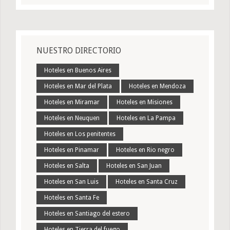
NUESTRO DIRECTORIO
Hoteles en Buenos Aires
Hoteles en Mar del Plata
Hoteles en Mendoza
Hoteles en Miramar
Hoteles en Misiones
Hoteles en Neuquen
Hoteles en La Pampa
Hoteles en Los penitentes
Hoteles en Pinamar
Hoteles en Rio negro
Hoteles en Salta
Hoteles en San Juan
Hoteles en San Luis
Hoteles en Santa Cruz
Hoteles en Santa Fe
Hoteles en Santiago del estero
Hoteles en Tierra del fuego