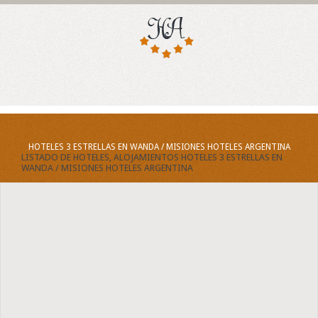
HOTELES 3 ESTRELLAS EN WANDA / MISIONES HOTELES ARGENTINA
LISTADO DE HOTELES, ALOJAMIENTOS HOTELES 3 ESTRELLAS EN
WANDA / MISIONES HOTELES ARGENTINA