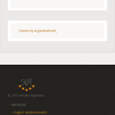
Tweets by argentinahotel_
© 2015 Hoteles Argentina.
HOTELES
Sugerir establecimiento