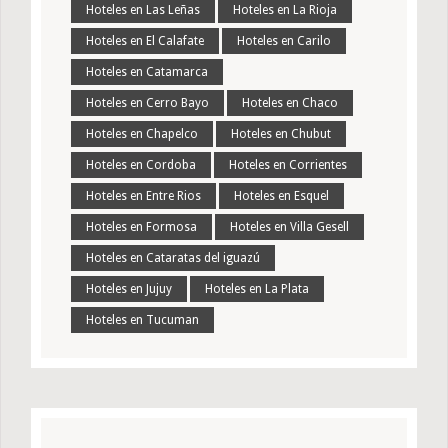
Hoteles en Las Leñas
Hoteles en La Rioja
Hoteles en El Calafate
Hoteles en Carilo
Hoteles en Catamarca
Hoteles en Cerro Bayo
Hoteles en Chaco
Hoteles en Chapelco
Hoteles en Chubut
Hoteles en Cordoba
Hoteles en Corrientes
Hoteles en Entre Rios
Hoteles en Esquel
Hoteles en Formosa
Hoteles en Villa Gesell
Hoteles en Cataratas del iguazú
Hoteles en Jujuy
Hoteles en La Plata
Hoteles en Tucuman