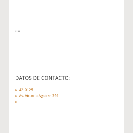
DATOS DE CONTACTO:
42-0125
Av. Victoria Aguirre 391