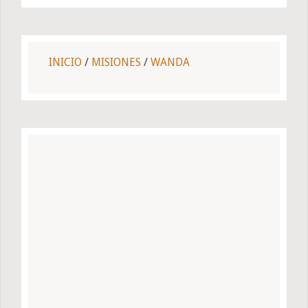
INICIO
/
MISIONES
/
WANDA