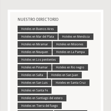
NUESTRO DIRECTORIO
Hoteles en Buenos Aires
Hoteles en Mar del Plata
Hoteles en Mendoza
Hoteles en Miramar
Hoteles en Misiones
Hoteles en Neuquen
Hoteles en La Pampa
Hoteles en Los penitentes
Hoteles en Pinamar
Hoteles en Rio negro
Hoteles en Salta
Hoteles en San Juan
Hoteles en San Luis
Hoteles en Santa Cruz
Hoteles en Santa Fe
Hoteles en Santiago del estero
Hoteles en Tierra del fuego