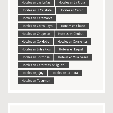
Hoteles en Las Leñas
Hoteles en La Rioja
Hoteles en El Calafate
Hoteles en Carilo
Hoteles en Catamarca
Hoteles en Cerro Bayo
Hoteles en Chaco
Hoteles en Chapelco
Hoteles en Chubut
Hoteles en Cordoba
Hoteles en Corrientes
Hoteles en Entre Rios
Hoteles en Esquel
Hoteles en Formosa
Hoteles en Villa Gesell
Hoteles en Cataratas del iguazú
Hoteles en Jujuy
Hoteles en La Plata
Hoteles en Tucuman