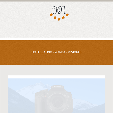
HOTEL LATINO - WANDA - MISIONES