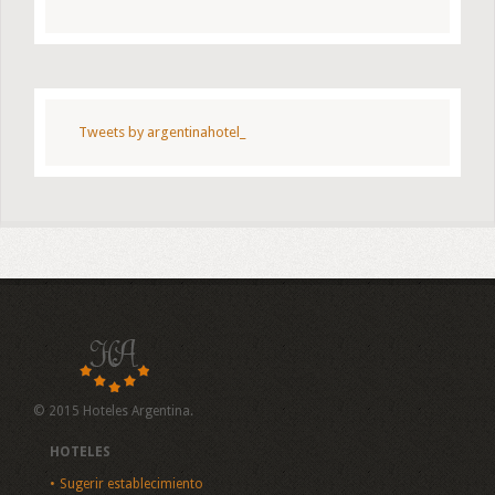
Tweets by argentinahotel_
© 2015 Hoteles Argentina.
HOTELES
Sugerir establecimiento