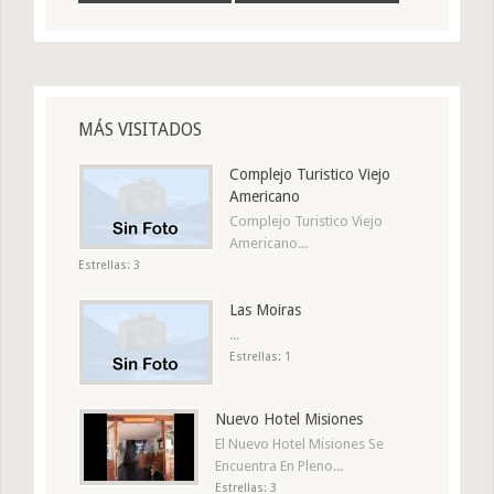
MÁS VISITADOS
Complejo Turistico Viejo
Americano
Complejo Turistico Viejo
Americano...
Estrellas: 3
Las Moiras
...
Estrellas: 1
Nuevo Hotel Misiones
El Nuevo Hotel Misiones Se
Encuentra En Pleno...
Estrellas: 3