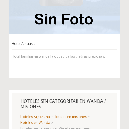
Hotel Amatista
Hotel familiar en wanda la ciudad de las piedras preciosas.
HOTELES SIN CATEGORIZAR EN WANDA /
MISIONES
Hoteles Argentina
>
Hoteles en misiones
>
Hoteles en Wanda
>
hoteles sin categorizar Wanda en misiones