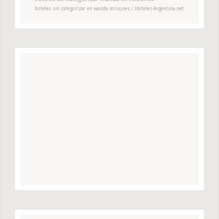
hoteles sin categorizar en wanda misiones / Hoteles-Argentina.net