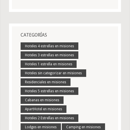
CATEGORÍAS
Hoteles 4 estrellas en misiones
Hoteles 3 estrellas en misiones
Hoteles 1 estrella en misiones
Hoteles sin categorizar en misiones
Residenciales en misiones
Hoteles 5 estrellas en misiones
Cabanas en misiones
ApartHotel en misiones
Hoteles 2 Estrellas en misiones
Lodges en misiones
Camping en misiones