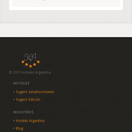
© 2015 Hoteles Argentina.
HOTELES
Sugerir establecimiento
Sugerir Edición
NOSOTROS
Hoteles Argentina
Blog