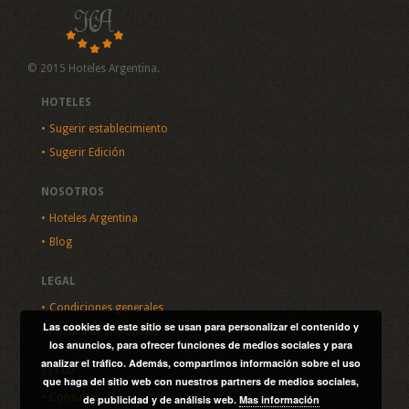
© 2015 Hoteles Argentina.
HOTELES
Sugerir establecimiento
Sugerir Edición
NOSOTROS
Hoteles Argentina
Blog
LEGAL
Condiciones generales
Las cookies de este sitio se usan para personalizar el contenido y
Política de privacidad
los anuncios, para ofrecer funciones de medios sociales y para
analizar el tráfico. Además, compartimos información sobre el uso
SITIO
que haga del sitio web con nuestros partners de medios sociales,
Consultas
de publicidad y de análisis web.
Mas información